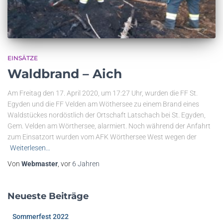
EINSÄTZE
Waldbrand – Aich
Am Freitag den 17. April 2020, um 17:27 Uhr, wurden die FF St.
Egyden und die FF Velden am Wöthersee zu einem Brand eines
Waldstückes nordöstlich der Ortschaft Latschach bei St. Egyden,
Gem. Velden am Wörthersee, alarmiert. Noch während der Anfahrt
zum Einsatzort wurden vom AFK Wörthersee West wegen der
Weiterlesen…
Von
Webmaster
, vor
6 Jahren
Neueste Beiträge
Sommerfest 2022