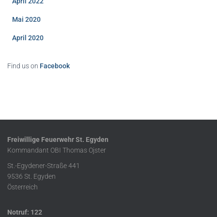
April 2022
Mai 2020
April 2020
Find us on
Facebook
Freiwillige Feuerwehr St. Egyden
Kommandant OBI Thomas Ojster
St.-Egydener-Straße 441
9536 St. Egyden
Österreich
Notruf: 122