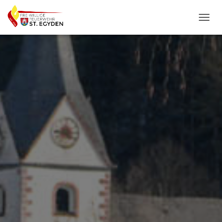
N
A
V
I
G
A
T
I
O
N
U
M
S
C
H
A
L
T
E
N